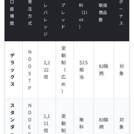
口
発
ボ
レ
プ
料
取扱
座
注
ー
バ
レ
（1l
商品
種
方
ナ
レ
ッ
ot
数
類
式
ス
ッ
ド
）
ジ
変
N
デ
動
D
ラ
2,2
制
$2.5
D
83銘
対
ッ
22
（
相
S
柄
象
ク
倍
広
当
T
ス
め
P
）
ス
N
タ
D
1,1
変
ン
D
無
83銘
対
11
動
ダ
E
料
柄
象
倍
制
ー
C