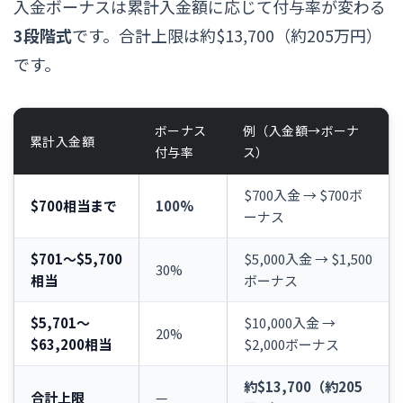
入金ボーナスは累計入金額に応じて付与率が変わる
3段階式
です。合計上限は約$13,700（約205万円）
です。
ボーナス
例（入金額→ボーナ
累計入金額
付与率
ス）
$700入金 → $700ボ
$700相当まで
100%
ーナス
$701〜$5,700
$5,000入金 → $1,500
30%
相当
ボーナス
$5,701〜
$10,000入金 →
20%
$63,200相当
$2,000ボーナス
約$13,700（約205
合計上限
—