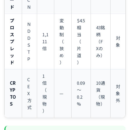
ド
N
プ
変
$4.5
N
ロ
動
相
43銘
D
ス
1,1
制
当
柄
D
対
プ
11
（
（
（F
S
象
レ
倍
狭
片
Xの
T
ッ
め
道
み）
P
ド
）
）
1
C
CR
倍
0.09
10通
E
対
YP
（
〜
貨
X
—
象
TO
現
0.2
（現
方
外
S
物
%
物）
式
）