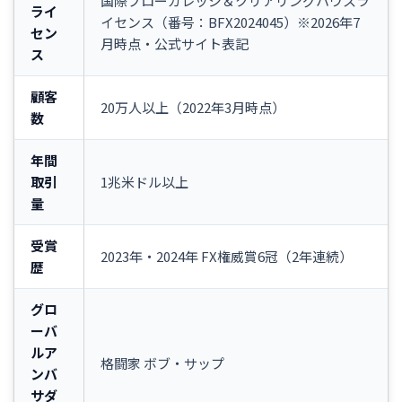
国際ブローカレッジ＆クリアリングハウスラ
ライ
イセンス（番号：BFX2024045）※2026年7
セン
月時点・公式サイト表記
ス
顧客
20万人以上（2022年3月時点）
数
年間
取引
1兆米ドル以上
量
受賞
2023年・2024年 FX権威賞6冠（2年連続）
歴
グロ
ーバ
ルア
格闘家 ボブ・サップ
ンバ
サダ