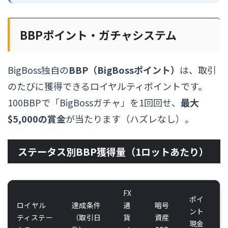
BBPポイント・ガチャシステム
BigBoss独自の
BBP（BigBossポイント）
は、取引
のたびに獲得できるロイヤルティポイントです。
100BBPで「BigBossガチャ」を1回回せ、
最大
$5,000の賞金
が当たります（ハズレなし）。
ステータス別BBP獲得量（1ロットあたり）
FX
ポイ
ロイヤル
達成条件
通
暗号
ント
ティステー
（取引日
貨
資産
現金