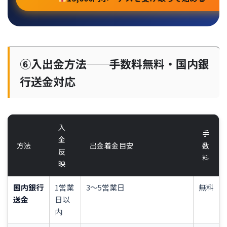
⑥入出金方法──手数料無料・国内銀
行送金対応
入
手
金
方法
出金着金目安
数
反
料
映
国内銀行
1営業
3〜5営業日
無料
送金
日以
内