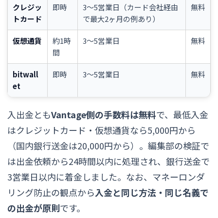
クレジッ
即時
3〜5営業日（カード会社経由
無料
トカード
で最大2ヶ月の例あり）
仮想通貨
約1時
3〜5営業日
無料
間
bitwall
即時
3〜5営業日
無料
et
入出金とも
Vantage側の手数料は無料
で、最低入金
はクレジットカード・仮想通貨なら5,000円から
（国内銀行送金は20,000円から）。編集部の検証で
は出金依頼から24時間以内に処理され、銀行送金で
3営業日以内に着金しました。なお、マネーロンダ
リング防止の観点から
入金と同じ方法・同じ名義で
の出金が原則
です。