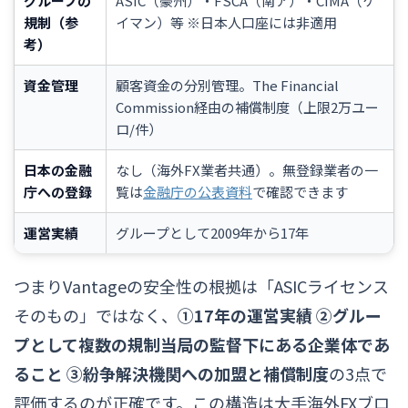
グループの
ASIC（豪州）・FSCA（南ア）・CIMA（ケ
規制（参
イマン）等 ※日本人口座には非適用
考）
資金管理
顧客資金の分別管理。The Financial
Commission経由の補償制度（上限2万ユー
ロ/件）
日本の金融
なし（海外FX業者共通）。無登録業者の一
庁への登録
覧は
金融庁の公表資料
で確認できます
運営実績
グループとして2009年から17年
つまりVantageの安全性の根拠は「ASICライセンス
そのもの」ではなく、
①17年の運営実績 ②グルー
プとして複数の規制当局の監督下にある企業体であ
ること ③紛争解決機関への加盟と補償制度
の3点で
評価するのが正確です。この構造は大手海外FXブロ