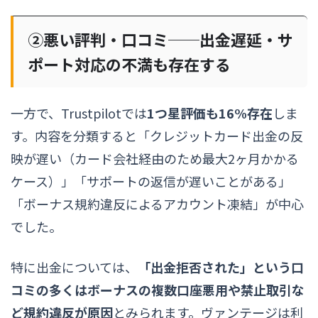
②悪い評判・口コミ──出金遅延・サ
ポート対応の不満も存在する
一方で、Trustpilotでは
1つ星評価も16%存在
しま
す。内容を分類すると「クレジットカード出金の反
映が遅い（カード会社経由のため最大2ヶ月かかる
ケース）」「サポートの返信が遅いことがある」
「ボーナス規約違反によるアカウント凍結」が中心
でした。
特に出金については、
「出金拒否された」という口
コミの多くはボーナスの複数口座悪用や禁止取引な
ど規約違反が原因
とみられます。ヴァンテージは利