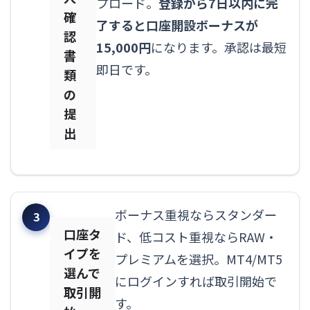
プロード。
登録から7日以内に完
確
了すると口座開設ボーナスが
認
15,000円
になります。承認は最短
書
即日です。
類
の
提
出
ボーナス重視ならスタンダー
口座タ
ド、低コスト重視ならRAW・
イプを
プレミアムを選択。MT4/MT5
選んで
にログインすれば取引開始で
取引開
す。