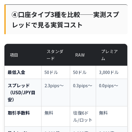
④口座タイプ3種を比較──実測スプ
レッドで見る実質コスト
スタンダ
プレミア
項目
RAW
ード
ム
最低入金
50ドル
50ドル
3,000ドル
スプレッド
2.3pips〜
0.3pips〜
0.0pips〜
（USD/JPY目
安）
取引手数料
無料
往復6ド
無料
ル/ロット