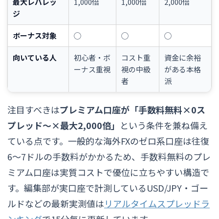
最大レバレッ
1,000倍
1,000倍
2,000倍
ジ
ボーナス対象
◯
◯
◯
向いている人
初心者・ボ
コスト重
資金に余裕
ーナス重視
視の中級
がある本格
者
派
注目すべきは
プレミアム口座が「手数料無料×0ス
プレッド〜×最大2,000倍」
という条件を兼ね備え
ている点です。一般的な海外FXのゼロ系口座は往復
6〜7ドルの手数料がかかるため、手数料無料のプレ
ミアム口座は実質コストで優位に立ちやすい構造で
す。編集部が実口座で計測しているUSD/JPY・ゴー
ルドなどの最新実測値は
リアルタイムスプレッドラ
ンキング
で15分毎に更新しています。