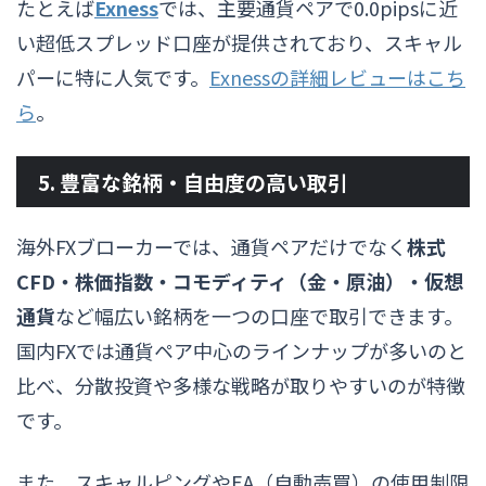
たとえば
Exness
では、主要通貨ペアで0.0pipsに近
い超低スプレッド口座が提供されており、スキャル
パーに特に人気です。
Exnessの詳細レビューはこち
ら
。
5. 豊富な銘柄・自由度の高い取引
海外FXブローカーでは、通貨ペアだけでなく
株式
CFD・株価指数・コモディティ（金・原油）・仮想
通貨
など幅広い銘柄を一つの口座で取引できます。
国内FXでは通貨ペア中心のラインナップが多いのと
比べ、分散投資や多様な戦略が取りやすいのが特徴
です。
また、スキャルピングやEA（自動売買）の使用制限