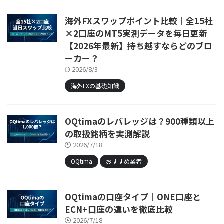
海外FXスワップポイント比較｜全15社
×2口座のMT5実測データを毎日更新
【2026年最新】持ち越すならどのブロ
ーカー？
2026/8/3
海外FXの基礎知識
OQtimaのレバレッジは？900種類以上
の取扱銘柄を実測解説
2026/7/18
OQtima
おすすめ業者
OQtimaの口座タイプ｜ONE口座と
ECN+口座の違いを徹底比較
2026/7/18