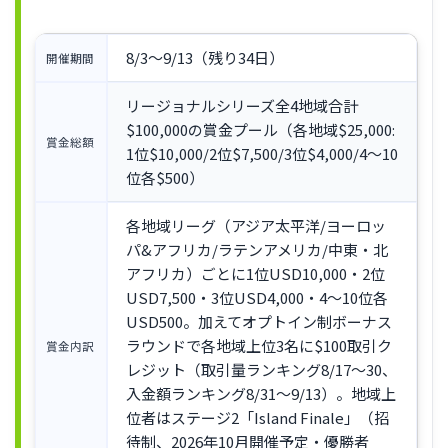
8/3〜9/13（残り34日）
開催期間
リージョナルシリーズ全4地域合計
$100,000の賞金プール（各地域$25,000:
賞金総額
1位$10,000/2位$7,500/3位$4,000/4〜10
位各$500）
各地域リーグ（アジア太平洋/ヨーロッ
パ&アフリカ/ラテンアメリカ/中東・北
アフリカ）ごとに1位USD10,000・2位
USD7,500・3位USD4,000・4〜10位各
USD500。加えてオプトイン制ボーナス
ラウンドで各地域上位3名に$100取引ク
賞金内訳
レジット（取引量ランキング8/17〜30、
入金額ランキング8/31〜9/13）。地域上
位者はステージ2「Island Finale」（招
待制、2026年10月開催予定・優勝者