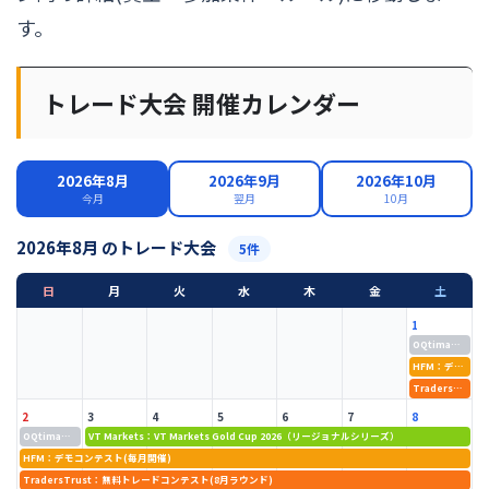
す。
トレード大会 開催カレンダー
2026年8月
2026年9月
2026年10月
今月
翌月
10月
2026年8月 のトレード大会
5件
日
月
火
水
木
金
土
1
OQtima：OQチャレンジ・ワールドチャンピオンズ
HFM：デモコンテスト(毎月開催)
TradersTrust：無料トレードコンテスト(8月ラウンド)
2
3
4
5
6
7
8
OQtima：OQチャレンジ・ワールドチャンピオンズ
VT Markets：VT Markets Gold Cup 2026（リージョナルシリーズ）
HFM：デモコンテスト(毎月開催)
TradersTrust：無料トレードコンテスト(8月ラウンド)