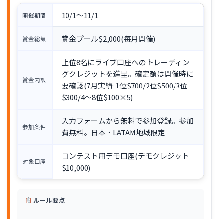
10/1〜11/1
開催期間
賞金プール$2,000(毎月開催)
賞金総額
上位8名にライブ口座へのトレーディン
グクレジットを進呈。確定額は開催時に
賞金内訳
要確認(7月実績: 1位$700/2位$500/3位
$300/4〜8位$100×5)
入力フォームから無料で参加登録。参加
参加条件
費無料。日本・LATAM地域限定
コンテスト用デモ口座(デモクレジット
対象口座
$10,000)
ルール要点