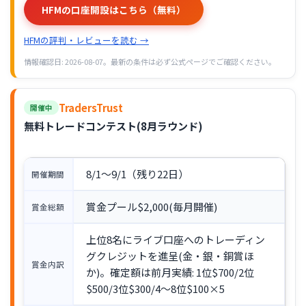
HFMの口座開設はこちら（無料）
HFMの評判・レビューを読む →
情報確認日: 2026-08-07。最新の条件は必ず公式ページでご確認ください。
TradersTrust
開催中
無料トレードコンテスト(8月ラウンド)
8/1〜9/1（残り22日）
開催期間
賞金プール$2,000(毎月開催)
賞金総額
上位8名にライブ口座へのトレーディン
グクレジットを進呈(金・銀・銅賞ほ
賞金内訳
か)。確定額は前月実績: 1位$700/2位
$500/3位$300/4〜8位$100×5