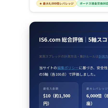
★ 最大6,000倍レバレッジ
ボーナス現金交換対
IS6.com 総合評価｜5軸
実測スプレッドの計測方法・集計ルールは
計測方
当サイトの
編集ポリシー
に基づき、安全性
の5軸（各100点）で評価しました。
最低入金額
最大レバレッジ
$10（約1,500
6,000倍（
円）
座）