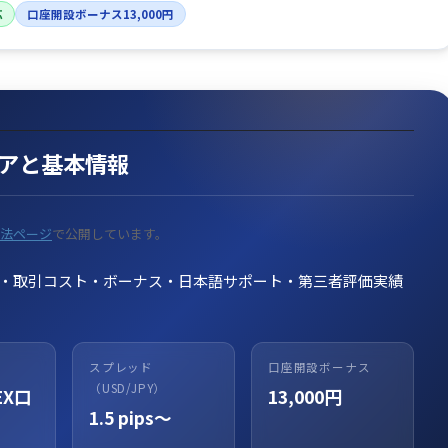
応
口座開設ボーナス13,000円
スコアと基本情報
法ページ
で公開しています。
・取引コスト・ボーナス・日本語サポート・第三者評価実績
スプレッド
口座開設ボーナス
（USD/JPY）
EX口
13,000円
1.5 pips〜