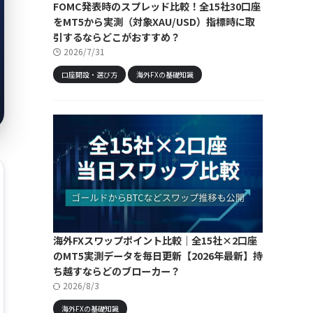
FOMC発表時のスプレッド比較！全15社30口座
をMT5から実測（対象XAU/USD）指標時に取
引するならどこがおすすめ？
2026/7/31
口座開設・選び方
海外FXの基礎知識
海外FXスワップポイント比較｜全15社×2口座
のMT5実測データを毎日更新【2026年最新】持
ち越すならどのブローカー？
2026/8/3
海外FXの基礎知識