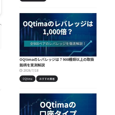
OQtimaのレバレッジは？900種類以上の取扱
銘柄を実測解説
2026/7/18
OQtima
おすすめ業者
レ