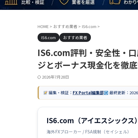
HOME
>
おすすめ業者
>
IS6.com
>
IS6.com
おすすめ業者
IS6.com評判・安全性・
ジとボーナス現金化を徹底
2026年7月28日
編集・検証：
FX Portal編集部
最終更新：
202
IS6.com（アイエスシックス
海外FXブローカー / FSA規制（セイシェル）