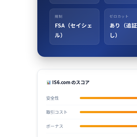
規制
ゼロカット
FSA（セイシェ
あり（追証
ル）
し）
IS6.com のスコア
安全性
取引コスト
ボーナス