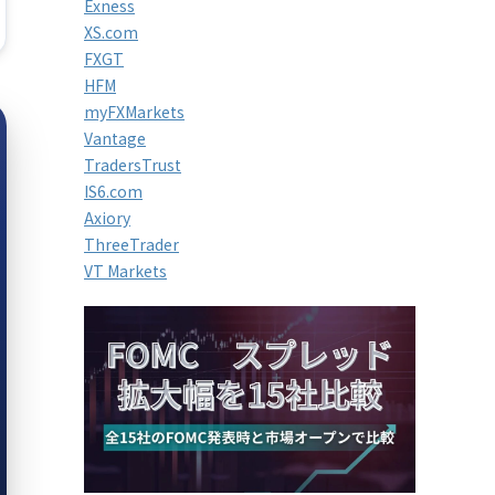
Exness
XS.com
FXGT
HFM
myFXMarkets
Vantage
TradersTrust
IS6.com
Axiory
ThreeTrader
VT Markets