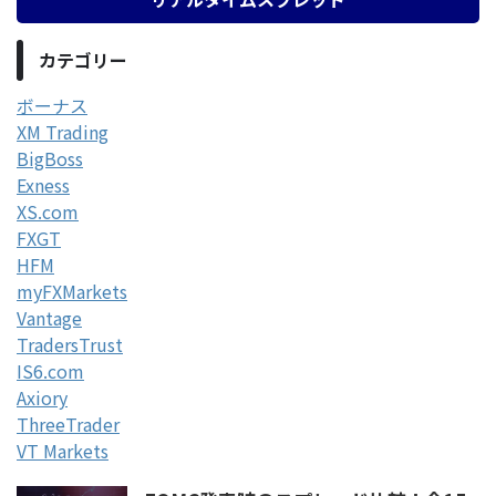
カテゴリー
ボーナス
XM Trading
BigBoss
Exness
XS.com
FXGT
HFM
myFXMarkets
Vantage
TradersTrust
IS6.com
Axiory
ThreeTrader
VT Markets