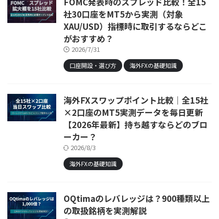
FOMC発表時のスプレッド比較！全15
社30口座をMT5から実測（対象
XAU/USD）指標時に取引するならどこ
がおすすめ？
2026/7/31
口座開設・選び方
海外FXの基礎知識
海外FXスワップポイント比較｜全15社
×2口座のMT5実測データを毎日更新
【2026年最新】持ち越すならどのブロ
ーカー？
2026/8/3
海外FXの基礎知識
OQtimaのレバレッジは？900種類以上
の取扱銘柄を実測解説