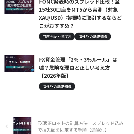
FOMC発表時のスプレッド比較！全
15社30口座をMT5から実測（対象
XAU/USD）指標時に取引するならど
こがおすすめ？
口座開設・選び方
海外FXの基礎知識
FX資金管理「2%・3%ルール」は
嘘？危険な理由と正しい考え方
【2026年版】
海外FXの基礎知識
FX適正ロットの計算方法｜スプレッド込み
で損失額を固定する手順【通貨別】