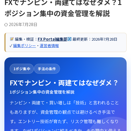
FXでナンピン・両建てはなぜダメ？1
ポジション集中の資金管理を解説
2026年7月28日
編集・検証：
FX Portal編集部
最終更新：
2026年7月28日
✓
編集ポリシー
・
運営者情報
1ポジ集中
手法の条件
FXでナンピン・両建てはなぜダメ？
1ポジション集中の資金管理を解説
ナンピン・両建て・買い増しは「技術」と言われること
もありますが、資金管理の観点では避けるべき手法で
す。エントリー技術が育たず、リスク管理も難しくなり
ます。なぜ1ポジションに絞るべきか、その理由と使える