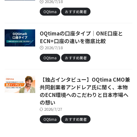
2026/7/18
OQtima
おすすめ業者
OQtimaの口座タイプ｜ONE口座と
ECN+口座の違いを徹底比較
2026/7/18
OQtima
おすすめ業者
【独占インタビュー】OQtima CMO兼
共同創業者アンドレア氏に聞く、本物
のECN環境へのこだわりと日本市場へ
の想い
2026/7/27
OQtima
おすすめ業者