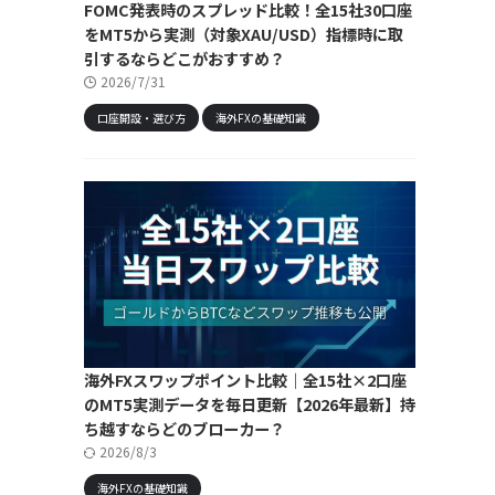
FOMC発表時のスプレッド比較！全15社30口座
をMT5から実測（対象XAU/USD）指標時に取
引するならどこがおすすめ？
2026/7/31
口座開設・選び方
海外FXの基礎知識
海外FXスワップポイント比較｜全15社×2口座
のMT5実測データを毎日更新【2026年最新】持
ち越すならどのブローカー？
2026/8/3
海外FXの基礎知識