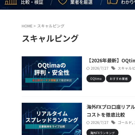
HOME
>
スキャルピング
スキャルピング
【2026年最新】OQ
2026/7/27
スキャル
OQtima
おすすめ業者
海外FXプロ口座リア
コストを徹底比較
2026/7/27
ゴールド
,
海外FXランキング