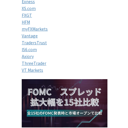
Exness
XS.com
FXGT
HFM
myFXMarkets
Vantage
TradersTrust
IS6.com
Axiory
ThreeTrader
VT Markets