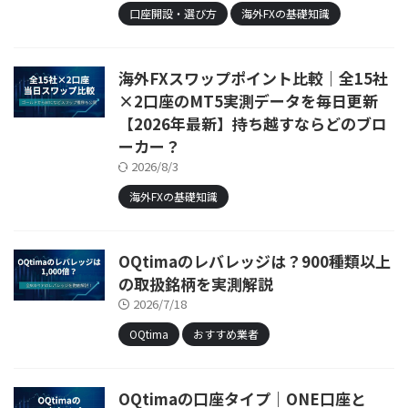
口座開設・選び方
海外FXの基礎知識
海外FXスワップポイント比較｜全15社
×2口座のMT5実測データを毎日更新
【2026年最新】持ち越すならどのブロ
ーカー？
2026/8/3
海外FXの基礎知識
OQtimaのレバレッジは？900種類以上
の取扱銘柄を実測解説
2026/7/18
OQtima
おすすめ業者
OQtimaの口座タイプ｜ONE口座と